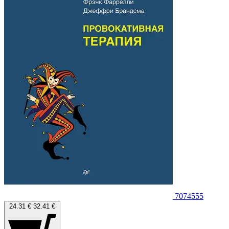
7074555
24.31 €
32.41 €