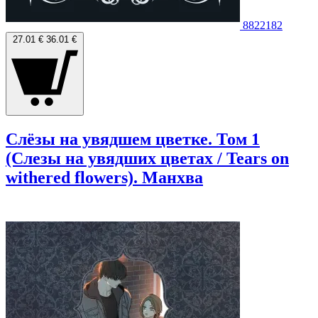
8822182
27.01 €
36.01 €
Слёзы на увядшем цветке. Том 1
(Слезы на увядших цветах / Tears on
withered flowers). Манхва