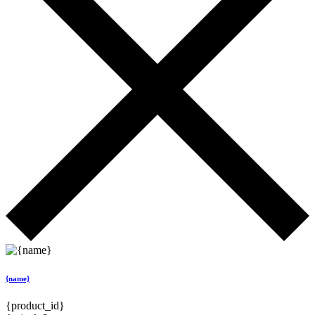
{name}
{product_id}