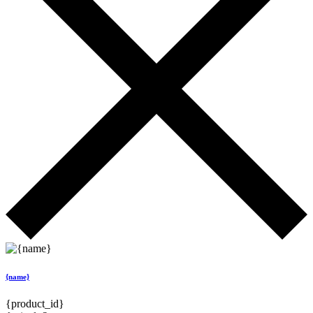
{name}
{product_id}