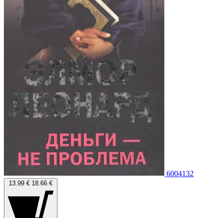
6004132
13.99 €
18.66 €