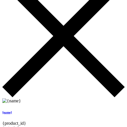
{name}
{product_id}