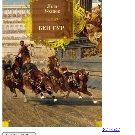
8713547