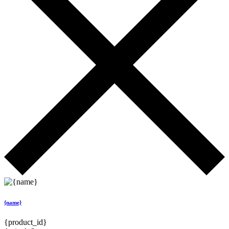
{name}
{product_id}