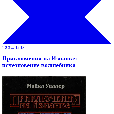
1
2
3
...
12
13
Приключения на Изнанке:
исчезновение волшебника