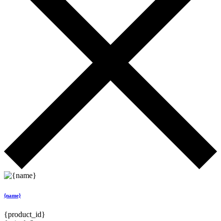
{name}
{product_id}