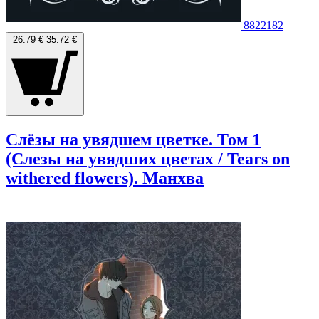
8822182
26.79 €
35.72 €
Слёзы на увядшем цветке. Том 1
(Слезы на увядших цветах / Tears on
withered flowers). Манхва