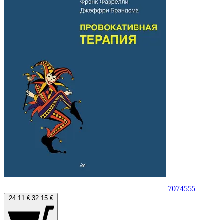
7074555
24.11 €
32.15 €