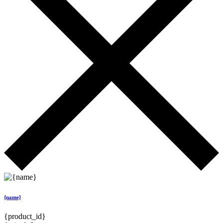
{name}
{product_id}