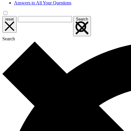
Answers to All Your Questions
reset
Search
Search