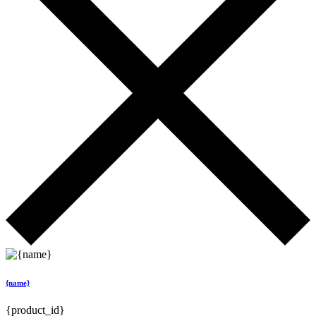
{name}
{product_id}