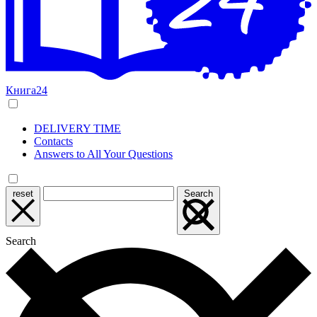
Книга24
DELIVERY TIME
Contacts
Answers to All Your Questions
reset
Search
Search