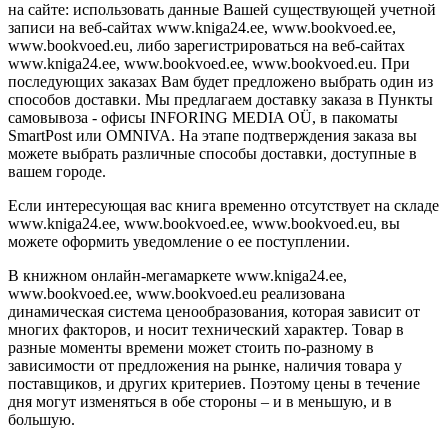
на сайте: использовать данные Вашей существующей учетной
записи на веб-сайтах www.kniga24.ee, www.bookvoed.ee,
www.bookvoed.eu, либо зарегистрироваться на веб-сайтах
www.kniga24.ee, www.bookvoed.ee, www.bookvoed.eu. При
последующих заказах Вам будет предложено выбрать один из
способов доставки. Мы предлагаем доставку заказа в Пункты
самовывоза - офисы INFORING MEDIA OÜ, в пакоматы
SmartPost или OMNIVA. На этапе подтверждения заказа вы
можете выбрать различные способы доставки, доступные в
вашем городе.
Если интересующая вас книга временно отсутствует на складе
www.kniga24.ee, www.bookvoed.ee, www.bookvoed.eu, вы
можете оформить уведомление о ее поступлении.
В книжном онлайн-мегамаркете www.kniga24.ee,
www.bookvoed.ee, www.bookvoed.eu реализована
динамическая система ценообразования, которая зависит от
многих факторов, и носит технический характер. Товар в
разные моменты времени может стоить по-разному в
зависимости от предложения на рынке, наличия товара у
поставщиков, и других критериев. Поэтому цены в течение
дня могут изменяться в обе стороны – и в меньшую, и в
большую.