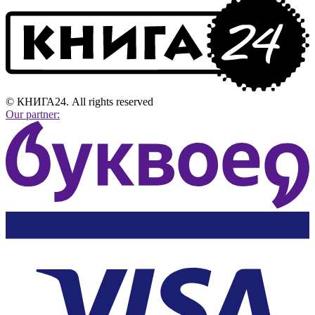
© КНИГА24. All rights reserved
Our partner: