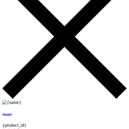
{name}
{product_id}