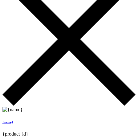
{name}
{product_id}