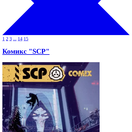
1
2
3
...
14
15
Комикc "SCP"