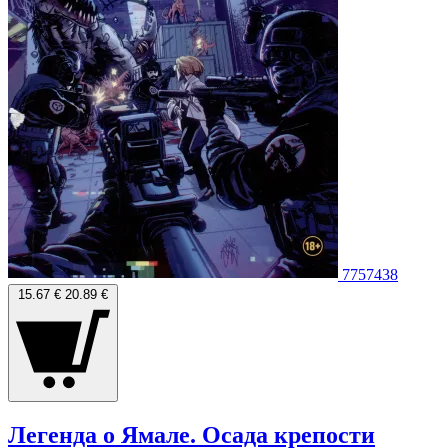
7757438
15.67 €
20.89 €
Легенда о Ямале. Осада крепости