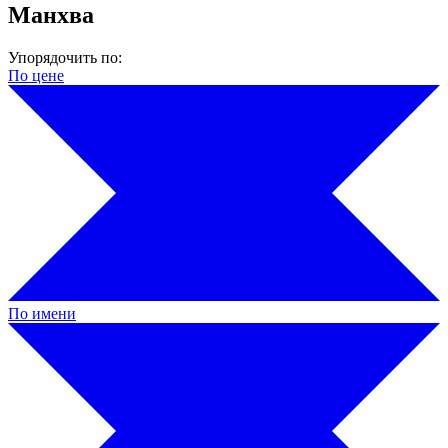
Манхва
Упорядочить по:
По цене
По имени