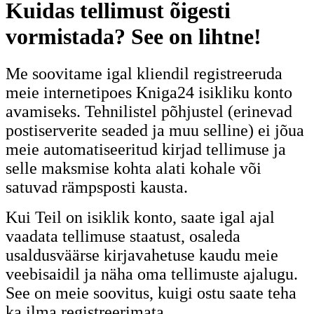
Kuidas tellimust õigesti
vormistada? See on lihtne!
Me soovitame igal kliendil registreeruda
meie internetipoes Kniga24 isikliku konto
avamiseks. Tehnilistel põhjustel (erinevad
postiserverite seaded ja muu selline) ei jõua
meie automatiseeritud kirjad tellimuse ja
selle maksmise kohta alati kohale või
satuvad rämpsposti kausta.
Kui Teil on isiklik konto, saate igal ajal
vaadata tellimuse staatust, osaleda
usaldusväärse kirjavahetuse kaudu meie
veebisaidil ja näha oma tellimuste ajalugu.
See on meie soovitus, kuigi ostu saate teha
ka ilma registreerimata.