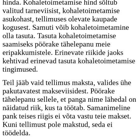
hinda. Kohaletoimetamise hind sõltub
valitud tarneviisist, kohaletoimetamise
asukohast, tellimuses olevate kaupade
kogusest. Samuti võib kohaletoimetamine
olla tasuta. Tasuta kohaletoimetamise
saamiseks pöörake tähelepanu meie
eripakkumistele. Erinevate riikide jaoks
kehtivad erinevad tasuta kohaletoimetamise
tingimused.
Teil jääb vaid tellimus maksta, valides ühe
pakutavatest makseviisidest. Pöörake
tähelepanu sellele, et panga nime lähedal on
näidatud riik, kus ta töötab. Samanimeline
pank teises riigis ei võta vastu teie makset.
Kuni tellimust pole makstud, seda ei
töödelda.