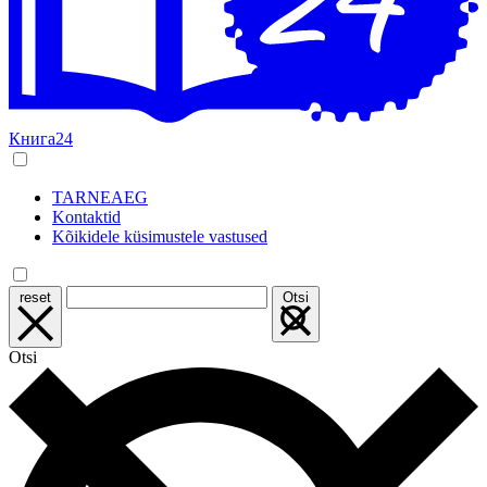
Книга24
TARNEAEG
Kontaktid
Kõikidele küsimustele vastused
reset
Otsi
Otsi