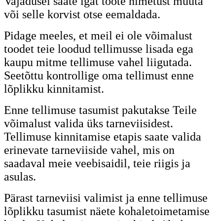
Vajadusel saate igat toote nimetust muuta
või selle korvist otse eemaldada.
Pidage meeles, et meil ei ole võimalust
toodet teie loodud tellimusse lisada ega
kaupu mitme tellimuse vahel liigutada.
Seetõttu kontrollige oma tellimust enne
lõplikku kinnitamist.
Enne tellimuse tasumist pakutakse Teile
võimalust valida üks tarneviisidest.
Tellimuse kinnitamise etapis saate valida
erinevate tarneviiside vahel, mis on
saadaval meie veebisaidil, teie riigis ja
asulas.
Pärast tarneviisi valimist ja enne tellimuse
lõplikku tasumist näete kohaletoimetamise