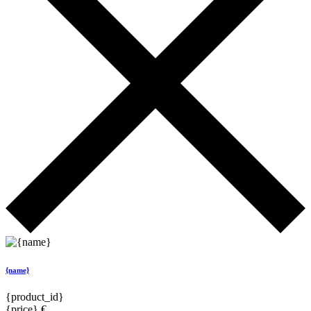
{name}
{product_id}
{price} €