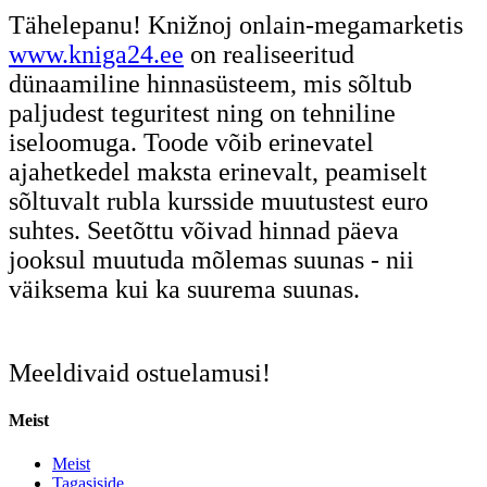
Tähelepanu! Knižnoj onlain-megamarketis
www.kniga24.ee
on realiseeritud
dünaamiline hinnasüsteem, mis sõltub
paljudest teguritest ning on tehniline
iseloomuga. Toode võib erinevatel
ajahetkedel maksta erinevalt, peamiselt
sõltuvalt rubla kursside muutustest euro
suhtes. Seetõttu võivad hinnad päeva
jooksul muutuda mõlemas suunas - nii
väiksema kui ka suurema suunas.
Meeldivaid ostuelamusi!
Meist
Meist
Tagasiside