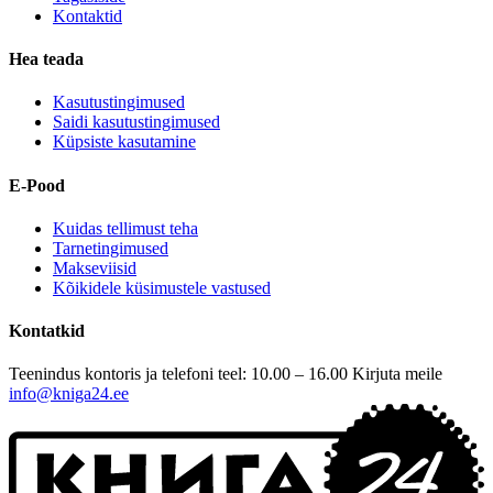
Kontaktid
Hea teada
Kasutustingimused
Saidi kasutustingimused
Küpsiste kasutamine
E-Pood
Kuidas tellimust teha
Tarnetingimused
Makseviisid
Kõikidele küsimustele vastused
Kontatkid
Teenindus kontoris ja telefoni teel: 10.00 – 16.00
Kirjuta meile
info@kniga24.ee