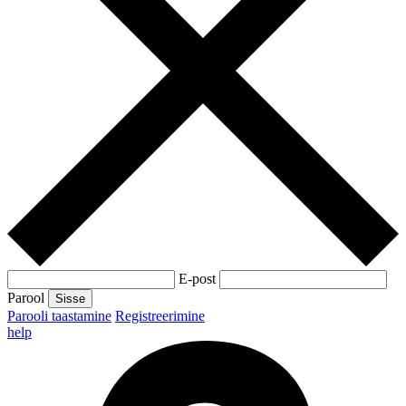
E-post
Parool
Sisse
Parooli taastamine
Registreerimine
help