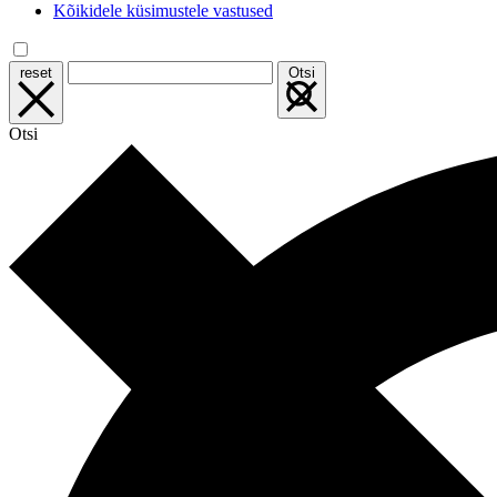
Kõikidele küsimustele vastused
reset
Otsi
Otsi