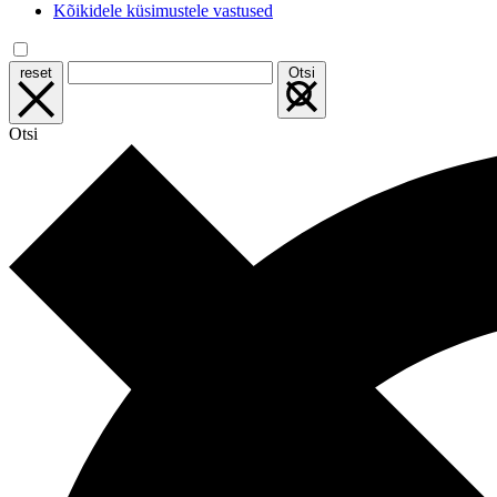
Kõikidele küsimustele vastused
reset
Otsi
Otsi