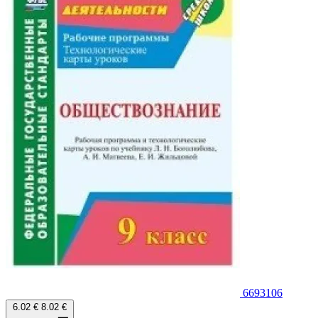
6693106
6.02 €
8.02 €