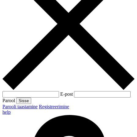
E-post
Parool
Sisse
Parooli taastamine
Registreerimine
help