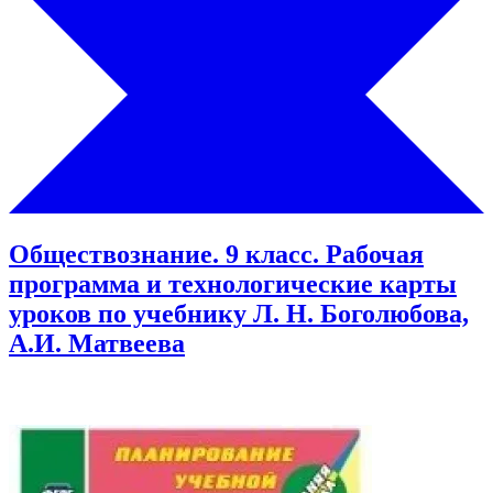
Обществознание. 9 класс. Рабочая
программа и технологические карты
уроков по учебнику Л. Н. Боголюбова,
А.И. Матвеева