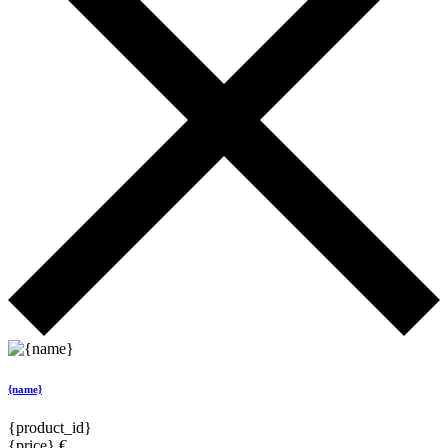
{name}
{product_id}
{price} €