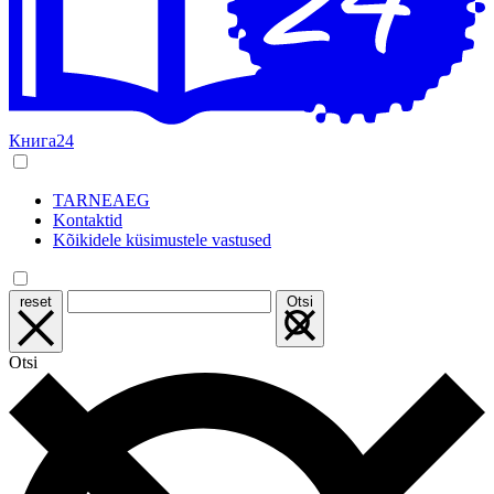
Книга24
TARNEAEG
Kontaktid
Kõikidele küsimustele vastused
reset
Otsi
Otsi