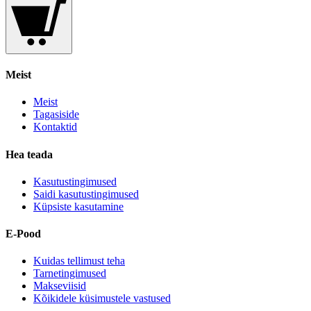
Meist
Meist
Tagasiside
Kontaktid
Hea teada
Kasutustingimused
Saidi kasutustingimused
Küpsiste kasutamine
E-Pood
Kuidas tellimust teha
Tarnetingimused
Makseviisid
Kõikidele küsimustele vastused