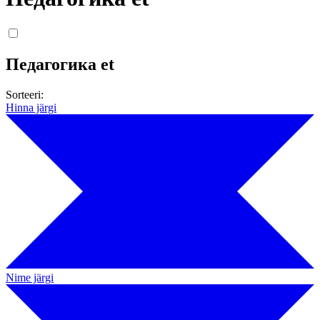
Педагогика et
Sorteeri:
Hinna järgi
Nime järgi